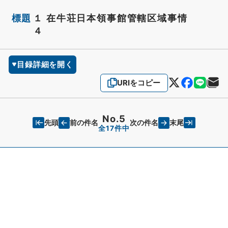
標題
１ 在牛荘日本領事館管轄区域事情
４
目録詳細を開く
URIをコピー
No.5
先頭
末尾
前の件名
次の件名
全17件中