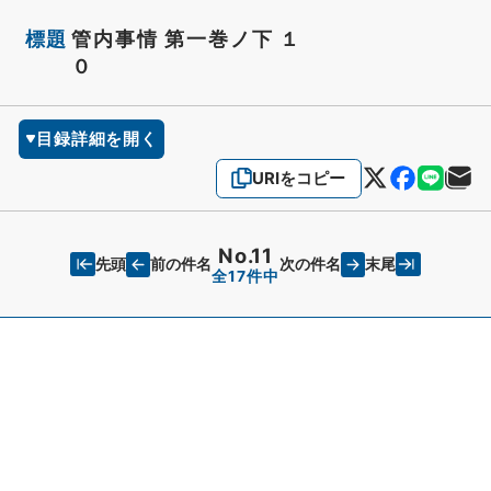
標題
管内事情 第一巻ノ下 １
０
目録詳細を開く
URIをコピー
No.11
先頭
末尾
前の件名
次の件名
全17件中