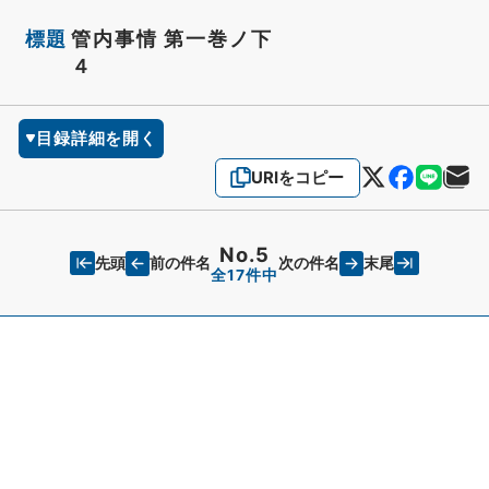
標題
管内事情 第一巻ノ下
４
目録詳細を開く
URIをコピー
No.5
先頭
末尾
前の件名
次の件名
全17件中