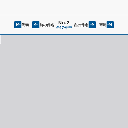
No.2
先頭
末尾
前の件名
次の件名
全17件中