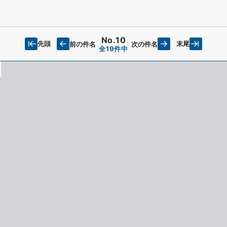
No.10
先頭
末尾
前の件名
次の件名
全19件中