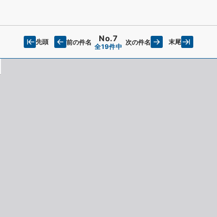
No.7
先頭
末尾
前の件名
次の件名
全19件中