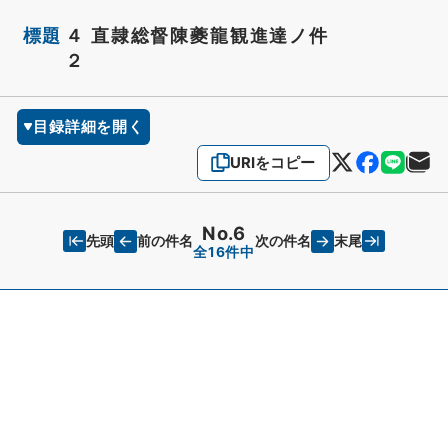
標題
４ 直隷総督陳夔龍観進達ノ件
２
目録詳細を開く
URIをコピー
No.6
先頭
末尾
前の件名
次の件名
全16件中