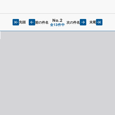
No.2
先頭
末尾
前の件名
次の件名
全13件中