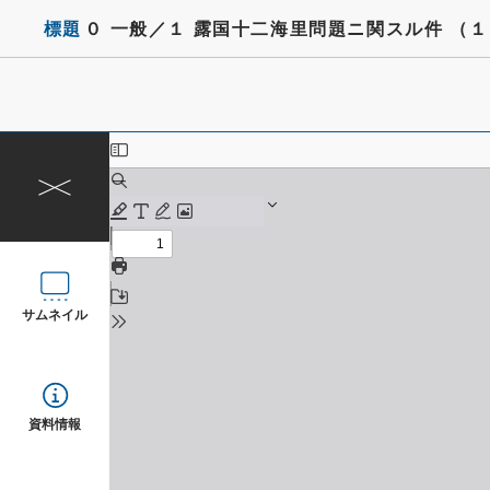
標題
０ 一般／１ 露国十二海里問題ニ関スル件 （
サムネイル
資料情報