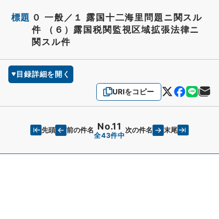
標題
０ 一般／１ 露国十二海里問題ニ関スル
件 （６）露国税関監視区域拡張法律ニ
関スル件
目録詳細を開く
URIをコピー
No.11
先頭
末尾
前の件名
次の件名
全43件中