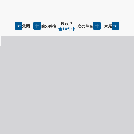
No.7
先頭
末尾
前の件名
次の件名
全16件中