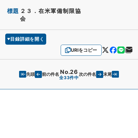
標題
２３．在米軍備制限協
会
目録詳細を開く
URIをコピー
No.26
先頭
末尾
前の件名
次の件名
全33件中