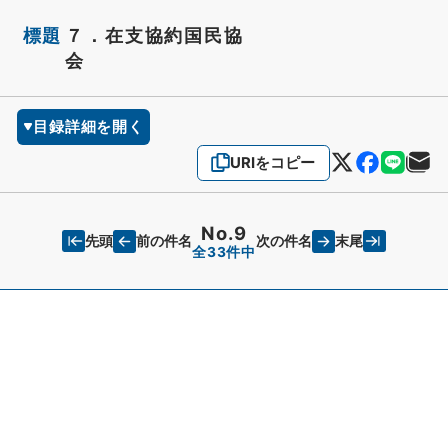
標題
７．在支協約国民協
会
目録詳細を開く
URIをコピー
No.9
先頭
末尾
前の件名
次の件名
全33件中