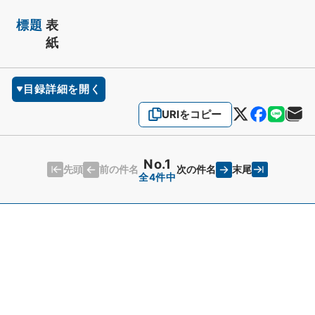
標題
表
紙
目録詳細を開く
URIをコピー
No.1
先頭
末尾
前の件名
次の件名
全4件中