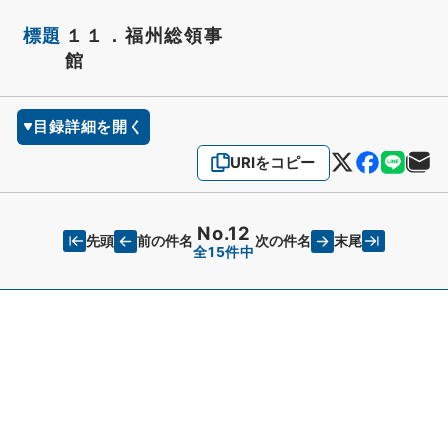
標題
１１．福州総領事
館
目録詳細を開く
URIをコピー
No.12
先頭
末尾
前の件名
次の件名
全15件中