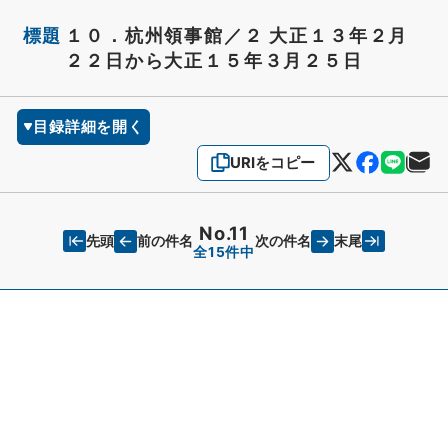
標題
１０．杭州領事館／２ 大正１３年２月
２２日から大正１５年３月２５日
目録詳細を開く
URIをコピー
No.11
先頭
末尾
前の件名
次の件名
全15件中