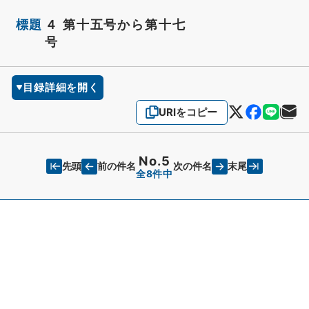
標題
４ 第十五号から第十七
号
目録詳細を開く
URIをコピー
No.5
先頭
末尾
前の件名
次の件名
全8件中