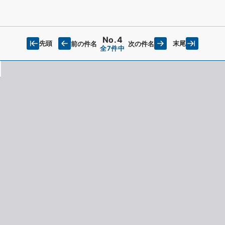
No.4
先頭
末尾
前の件名
次の件名
全7件中