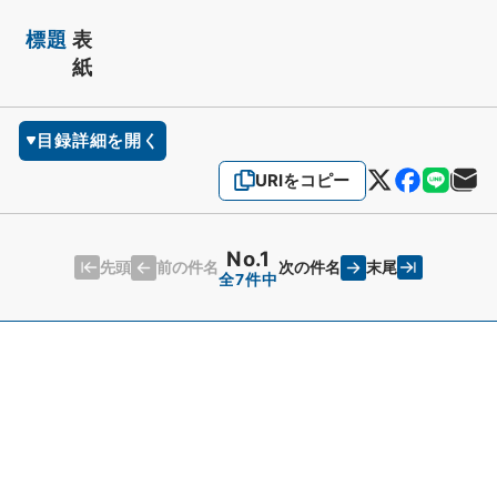
標題
表
紙
目録詳細を開く
URIをコピー
No.1
先頭
末尾
前の件名
次の件名
全7件中