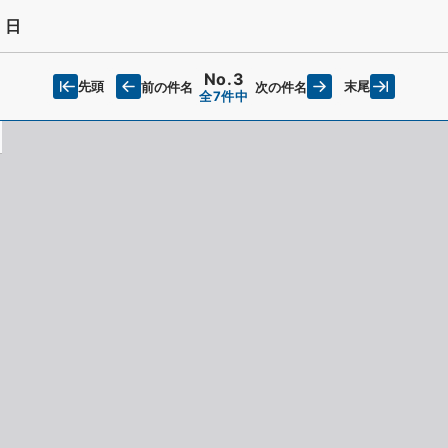
８日
No.3
先頭
末尾
前の件名
次の件名
全7件中