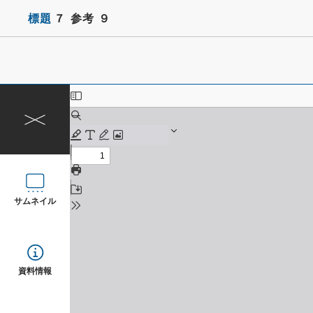
標題
７ 参考 ９
サムネイル
資料情報