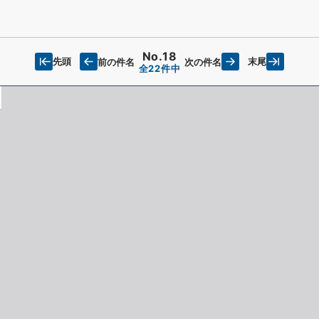
No.18
先頭
末尾
前の件名
次の件名
全22件中