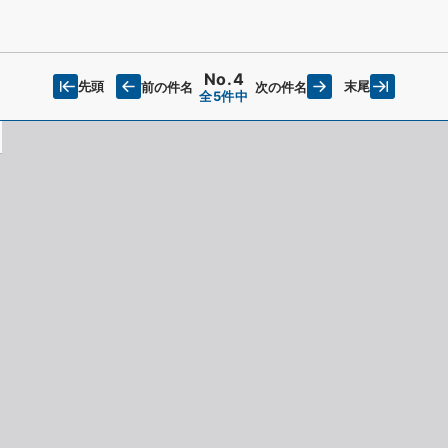
No.4
先頭
末尾
前の件名
次の件名
全5件中