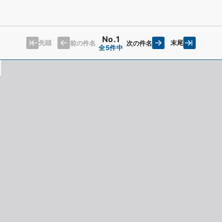
No.1
先頭
末尾
前の件名
次の件名
全5件中