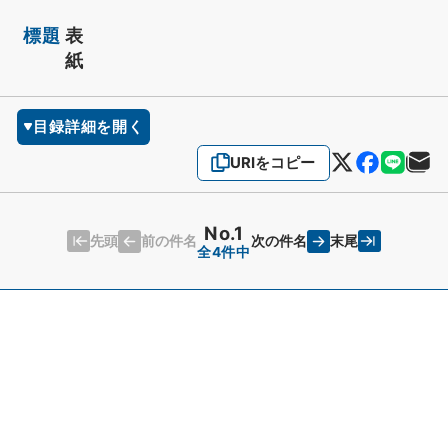
標題
表
紙
目録詳細を開く
URIをコピー
No.1
先頭
末尾
前の件名
次の件名
全4件中