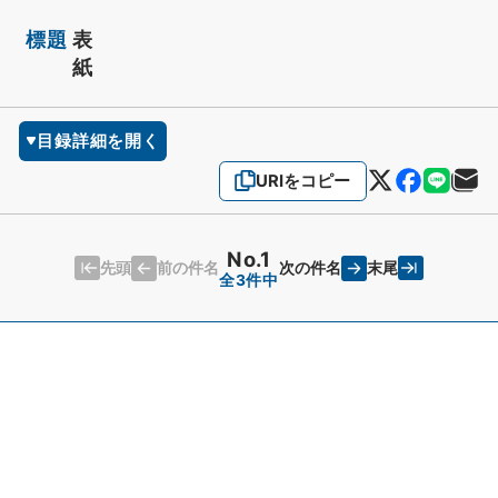
標題
表
紙
目録詳細を開く
URIをコピー
No.1
先頭
末尾
前の件名
次の件名
全3件中