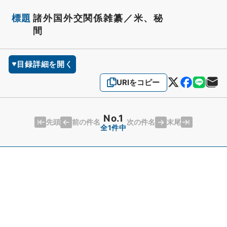
標題
諸外国外交関係雑纂／米、秘
間
目録詳細を開く
URIをコピー
No.1
先頭
末尾
前の件名
次の件名
全1件中