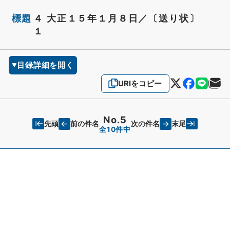
標題
４ 大正１５年１月８日／〔送り状〕
１
目録詳細を開く
URIをコピー
No.5
先頭
末尾
前の件名
次の件名
全10件中