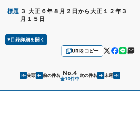
標題
３ 大正６年８月２日から大正１２年３
月１５日
目録詳細を開く
URIをコピー
No.4
先頭
末尾
前の件名
次の件名
全10件中