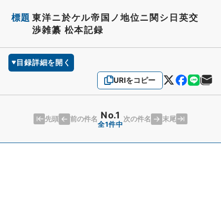
標題
東洋ニ於ケル帝国ノ地位ニ関シ日英交
渉雑纂 松本記録
目録詳細を開く
URIをコピー
No.1
先頭
末尾
前の件名
次の件名
全1件中