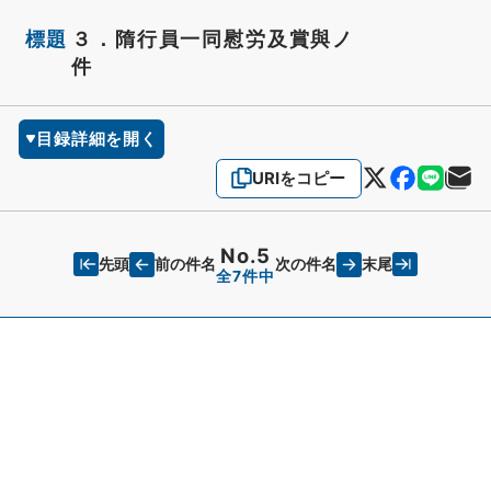
標題
３．隋行員一同慰労及賞與ノ
件
目録詳細を開く
URIをコピー
No.5
先頭
末尾
前の件名
次の件名
全7件中