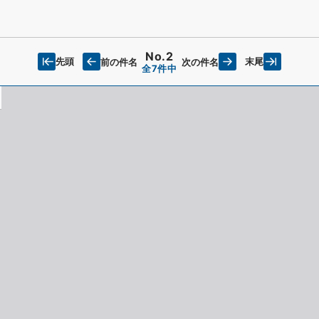
No.2
先頭
末尾
前の件名
次の件名
全7件中