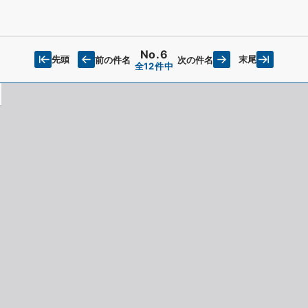
No.6
先頭
末尾
前の件名
次の件名
全12件中