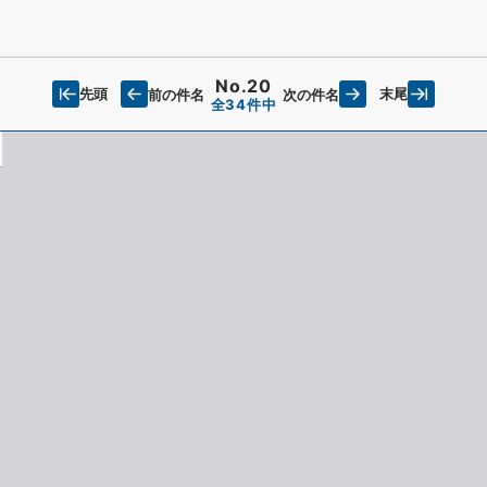
No.20
先頭
末尾
前の件名
次の件名
全34件中