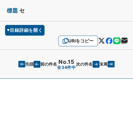
標題
セ
目録詳細を開く
URIをコピー
No.15
先頭
末尾
前の件名
次の件名
全34件中