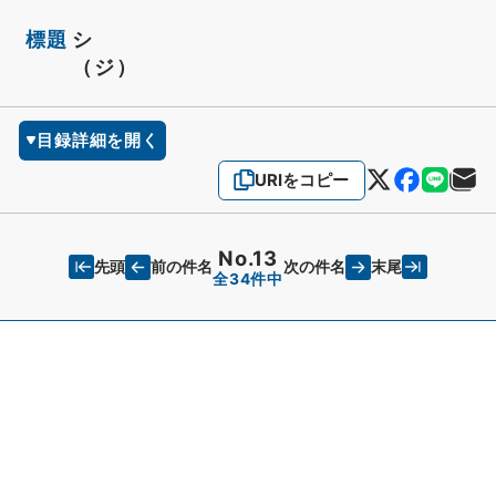
標題
シ
（ジ）
目録詳細を開く
URIをコピー
No.13
先頭
末尾
前の件名
次の件名
全34件中