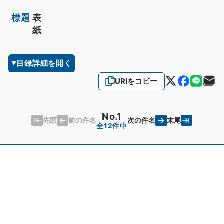
標題
表
紙
目録詳細を開く
URIをコピー
No.1
先頭
末尾
前の件名
次の件名
全12件中