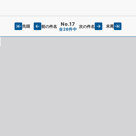
No.17
先頭
末尾
前の件名
次の件名
全26件中