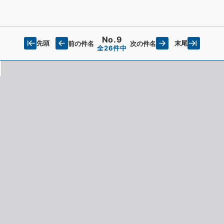
No.9
先頭
末尾
前の件名
次の件名
全26件中