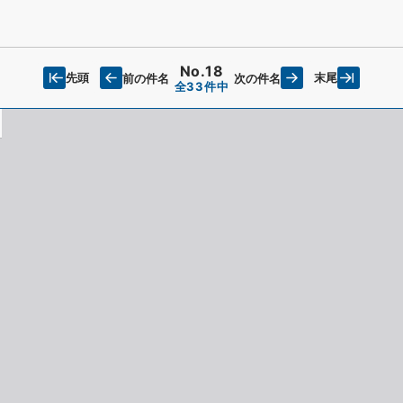
No.18
先頭
末尾
前の件名
次の件名
全33件中