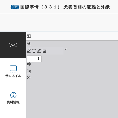
標題
国際事情（３３１） 犬養首相の遭難と外紙
サムネイル
資料情報