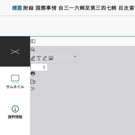
標題
附録 国際事情 自三一六輯至第三四七輯 目次
サムネイル
資料情報