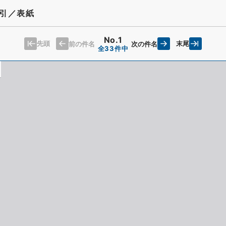
索引／表紙
No.1
先頭
末尾
前の件名
次の件名
全33件中