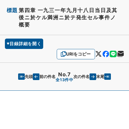
標題
第四章 一九三一年九月十八日当日及其
後ニ於ケル満洲ニ於テ発生セル事件ノ
概要
目録詳細を開く
URIをコピー
No.7
先頭
末尾
前の件名
次の件名
全13件中