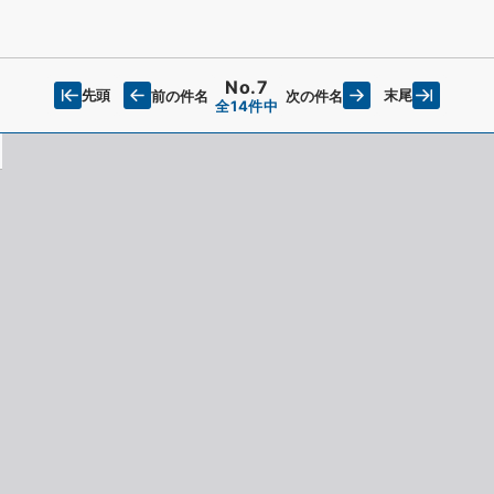
No.7
先頭
末尾
前の件名
次の件名
全14件中