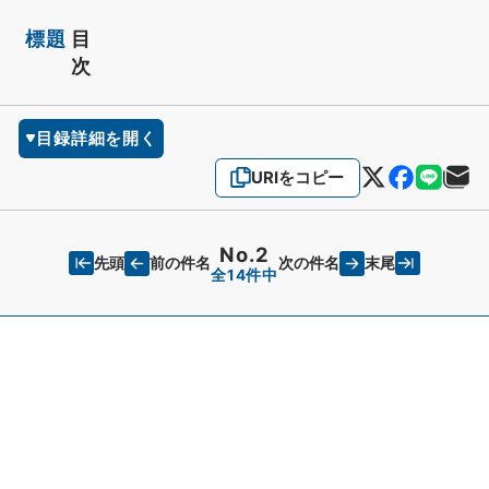
標題
目
次
目録詳細を開く
URIをコピー
No.2
先頭
末尾
前の件名
次の件名
全14件中