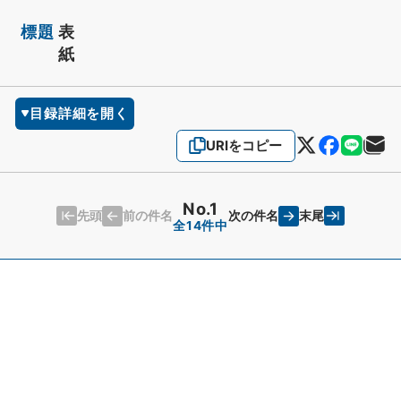
標題
表
紙
目録詳細を開く
URIをコピー
No.1
先頭
末尾
前の件名
次の件名
全14件中