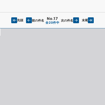
No.17
先頭
末尾
前の件名
次の件名
全20件中