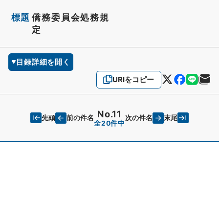
標題
僑務委員会処務規
定
目録詳細を開く
URIをコピー
No.11
先頭
末尾
前の件名
次の件名
全20件中