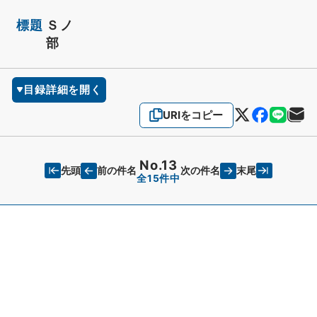
標題
Ｓノ
部
目録詳細を開く
URIをコピー
No.13
先頭
末尾
前の件名
次の件名
全15件中