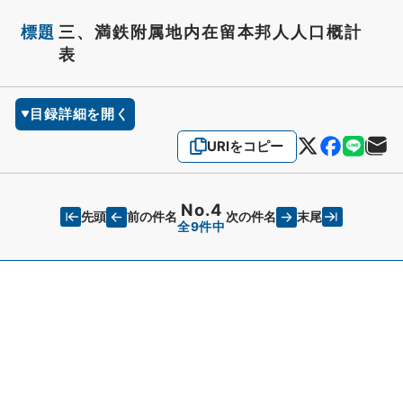
標題
三、満鉄附属地内在留本邦人人口概計
表
目録詳細を開く
URIをコピー
No.4
先頭
末尾
前の件名
次の件名
全9件中