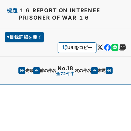
標題
１６ REPORT ON INTRENEE
PRISONER OF WAR １６
目録詳細を開く
URIをコピー
No.18
先頭
末尾
前の件名
次の件名
全72件中