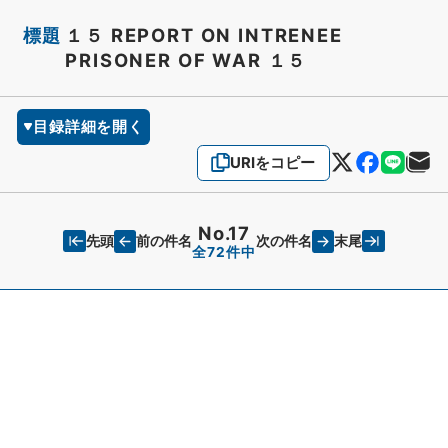
標題
１５ REPORT ON INTRENEE
PRISONER OF WAR １５
目録詳細を開く
URIをコピー
No.17
先頭
末尾
前の件名
次の件名
全72件中